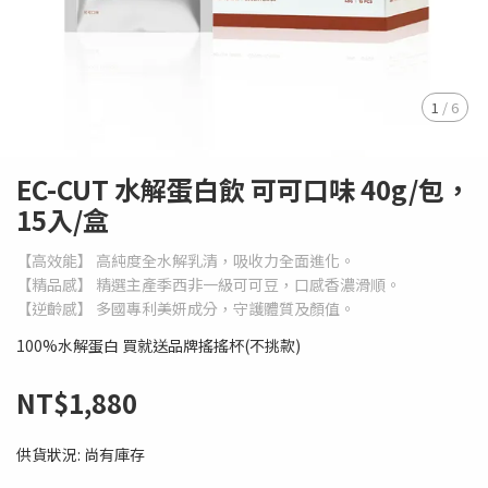
1
/
6
EC-CUT 水解蛋白飲 可可口味 40g/包，
15入/盒
【高效能】 高純度全水解乳清，吸收力全面進化。
【精品感】 精選主產季西非一級可可豆，口感香濃滑順。
【逆齡感】 多國專利美妍成分，守護體質及顏值。
100%水解蛋白 買就送品牌搖搖杯(不挑款)
NT$1,880
供貨狀況:
尚有庫存