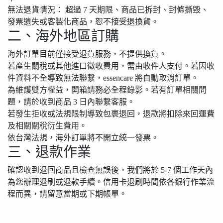
無法退貨情況：
超過 7 天期限、商品已拆封、封條撕毀、
發票遺失或客製化商品，恕不接受退換貨。
二、海外地區訂購
海外訂單目前
僅接受退貨服務，不提供換貨
。
若產生關稅或其他進口徵收費用，需由收件人支付。若因收
件資料不全導致無法聯繫，essencare 將自動取消訂單。
為維護雙方權益，
開箱請務必全程錄影
。若有訂單相關問
題，請於收到商品 3 日內聯繫客服。
若發生拒收或法規限制導致包裹退回，退款將扣除來回運費
及相關關稅衍生費用。
依台灣法規，海外訂單將不開立統一發票。
三、退款作業
確認收到退回商品且檢查無誤後，我們將於 5-7 個工作天內
為您辦理退刷或退款手續。信用卡退刷時間依各銀行作業流
程而異，請留意當期或下期帳單。